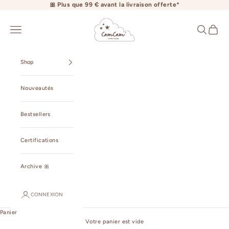
Passer au contenu
🎀 Plus que 99 € avant la livraison offerte*
camcamcopenhagen.com
Ouvrir la navigation
Ouvrir la r
Voir le 
Shop
Nouveautés
Bestsellers
Certifications
Archive 🎀
CONNEXION
Panier
Votre panier est vide