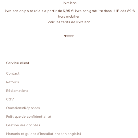
Livraison
Livraison en point relais à partir de 6,95 €Livraison gratuite dans l’UE dès 89 €
hors mobilier
Voir les tarifs de livraison
Aller à l'élément 1
Aller à l'élément 2
Aller à l'élément 3
Aller à l'élément 4
Aller à l'élément 5
Service client
Contact
Retours
Réclamations
CGV
Questions/Réponses
Politique de confidentialité
Gestion des données
Manuels et guides d'installations (en anglais)