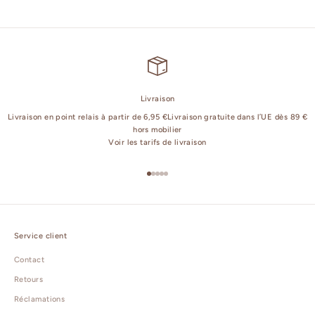
Livraison
Livraison en point relais à partir de 6,95 €Livraison gratuite dans l’UE dès 89 €
hors mobilier
Voir les tarifs de livraison
Aller à l'élément 1
Aller à l'élément 2
Aller à l'élément 3
Aller à l'élément 4
Aller à l'élément 5
Service client
Contact
Retours
Réclamations