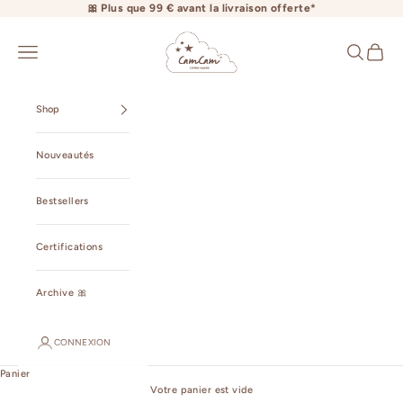
Passer au contenu
🎀 Plus que 99 € avant la livraison offerte*
camcamcopenhagen.com
Ouvrir la navigation
Ouvrir la r
Voir le 
Shop
Nouveautés
Bestsellers
Certifications
Archive 🎀
CONNEXION
Panier
Votre panier est vide