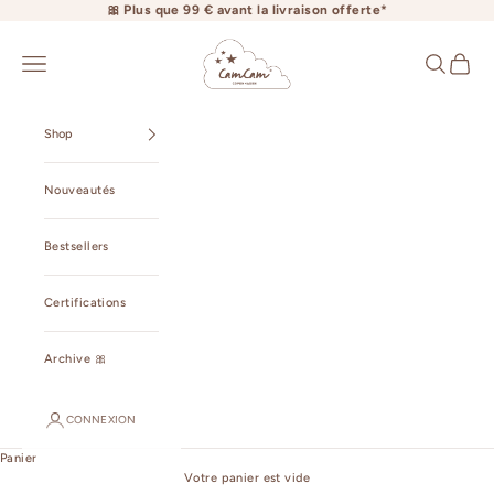
Passer au contenu
🎀 Plus que 99 € avant la livraison offerte*
camcamcopenhagen.com
Ouvrir la navigation
Ouvrir la r
Voir le 
Shop
Nouveautés
Bestsellers
Certifications
Archive 🎀
CONNEXION
Panier
Votre panier est vide