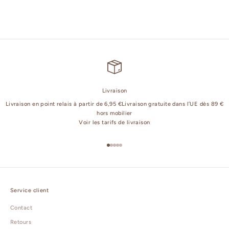
Coussin, papillon - OCS Latte
Prix de vente
Prix normal
€13.50
€27.00
Livraison
Livraison en point relais à partir de 6,95 €Livraison gratuite dans l’UE dès 89 €
hors mobilier
Voir les tarifs de livraison
Aller à l'élément 1
Aller à l'élément 2
Aller à l'élément 3
Aller à l'élément 4
Aller à l'élément 5
Service client
Contact
Retours