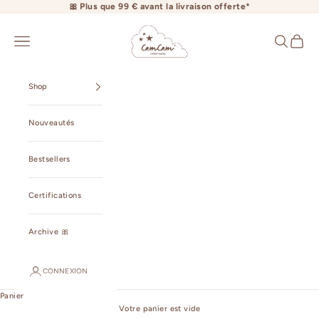
Passer au contenu
🎀 Plus que 99 € avant la livraison offerte*
camcamcopenhagen.com
Ouvrir la navigation
Ouvrir la r
Voir le 
Shop
Nouveautés
Bestsellers
Certifications
Archive 🎀
CONNEXION
Panier
Votre panier est vide