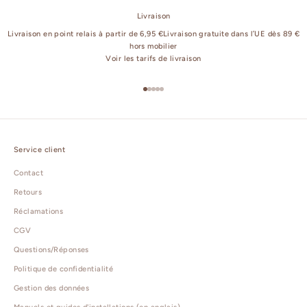
Livraison
Livraison en point relais à partir de 6,95 €Livraison gratuite dans l’UE dès 89 €
hors mobilier
Voir les tarifs de livraison
Aller à l'élément 1
Aller à l'élément 2
Aller à l'élément 3
Aller à l'élément 4
Aller à l'élément 5
Service client
Contact
Retours
Réclamations
CGV
Questions/Réponses
Politique de confidentialité
Gestion des données