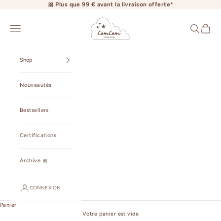
Passer au contenu
🎀 Plus que 99 € avant la livraison offerte*
camcamcopenhagen.com
Ouvrir la navigation
Ouvrir la r
Voir le 
Shop
Nouveautés
Bestsellers
Certifications
Archive 🎀
CONNEXION
Panier
Votre panier est vide