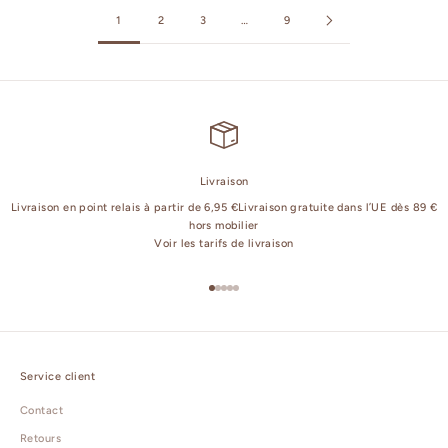
1
2
3
…
9
Livraison
Livraison en point relais à partir de 6,95 €Livraison gratuite dans l’UE dès 89 €
hors mobilier
Voir les tarifs de livraison
Aller à l'élément 1
Aller à l'élément 2
Aller à l'élément 3
Aller à l'élément 4
Aller à l'élément 5
Service client
Contact
Retours