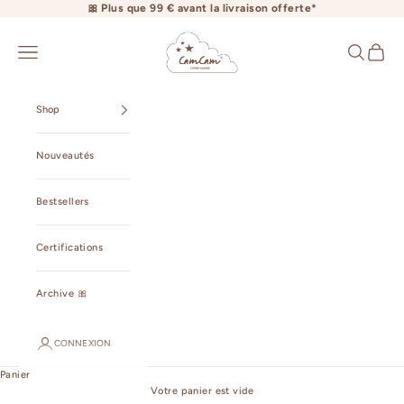
Passer au contenu
🎀 Plus que 99 € avant la livraison offerte*
camcamcopenhagen.com
Ouvrir la navigation
Ouvrir la r
Voir le 
Shop
Nouveautés
Bestsellers
Certifications
Archive 🎀
CONNEXION
Panier
Votre panier est vide