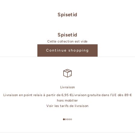
Spisetid
Spisetid
Cette collection est vide
Continue shopping
Livraison
Livraison en point relais à partir de 6,95 €Livraison gratuite dans l’UE dès 89 €
hors mobilier
Voir les tarifs de livraison
Aller à l'élément 1
Aller à l'élément 2
Aller à l'élément 3
Aller à l'élément 4
Aller à l'élément 5