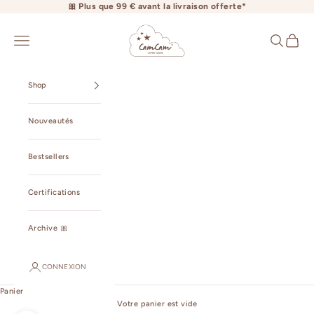
Passer au contenu
🎀 Plus que 99 € avant la livraison offerte*
camcamcopenhagen.com
Ouvrir la navigation
Ouvrir la r
Voir le 
Shop
Nouveautés
Bestsellers
Certifications
Archive 🎀
CONNEXION
Panier
Votre panier est vide