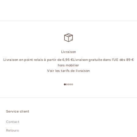
Livraison
Livraison en point relais à partir de 6,95 €Livraison gratuite dans l’UE dès 89 €
hors mobilier
Voir les tarifs de livraison
Aller à l'élément 1
Aller à l'élément 2
Aller à l'élément 3
Aller à l'élément 4
Aller à l'élément 5
Service client
Contact
Retours