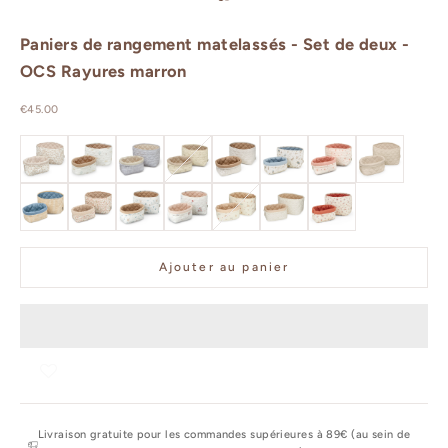
Aller à l'élément 1
Aller à l'élément 2
Paniers de rangement matelassés - Set de deux -
OCS Rayures marron
Prix de vente
€45.00
OCS Lierre/Almond
OCS Dreamland/Camel
OCS Classic Stripes Blue, Praline
OCS Ashley, Latte
OCS Classic Stripes Camel/ Camel
OCS - Sea Garden
OCS - Bows
OCS - Praline
OCS - Oatfield
OCS - Augusta
OCS - Blueberries
OCS - Carousel
OCS - Vintage Toys
OCS - Rowan
OCS - Berries
Ajouter au panier
Livraison gratuite pour les commandes supérieures à 89€ (au sein de